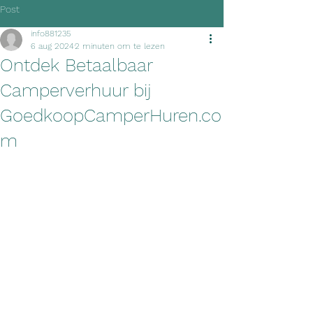
Post
info881235
6 aug 2024
2 minuten om te lezen
Ontdek Betaalbaar
Camperverhuur bij
GoedkoopCamperHuren.co
m