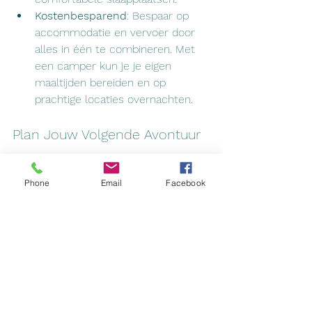
Kostenbesparend
: Bespaar op 
accommodatie en vervoer door 
alles in één te combineren. Met 
een camper kun je je eigen 
maaltijden bereiden en op 
prachtige locaties overnachten.
Plan Jouw Volgende Avontuur
Begin je reis vandaag nog en ontdek 
Phone
Email
Facebook
de wereld op jouw manier. Bezoek 
GoedkoopCamperHuren.com
 voor 
meer informatie en om onze 
beschikbare campers te bekijken. Ons 
team helpt je graag met het plannen 
van een onvergetelijke vakantie-
ervaring.